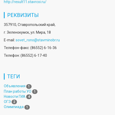
http://result11.stavrcoi.ru/
РЕКВИЗИТЫ
357910, Ставропольский край,
г. Зеленокумск, ул. Мира, 18
E-mail:
sovet_rono@stavminobr.ru
Телефон-факс: (86552) 6-16-36
Телефон: (86552) 6-17-40
ТЕГИ
Объявления
1
План работы УО
1
Новости ГИА
4
ОГЭ
2
Олимпиада
1