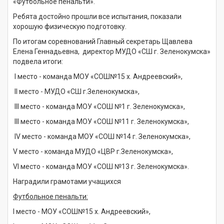
«Футбольное пенальти».
Ребята достойно прошли все испытания, показали
хорошую физическую подготовку.
По итогам соревнований Главный секретарь Щавлева
Елена Геннадьевна, директор МУДО «СШ г. Зеленокумска»
подвела итоги:
I место - команда МОУ «СОШ№15 х. Андреевский»,
II место - МУДО «СШ г.Зеленокумска»,
III место - команда МОУ «СОШ №1 г. Зеленокумска»,
III место - команда МОУ «СОШ №11 г. Зеленокумска»,
IV место - команда МОУ «СОШ №14 г. Зеленокумска»,
V место - команда МУДО «ЦВР г.Зеленокумска»,
VI место - команда МОУ «СОШ №13 г. Зеленокумска».
Наградили грамотами учащихся
Футбольное пенальти:
I место - МОУ «СОШ№15 х. Андреевский»,