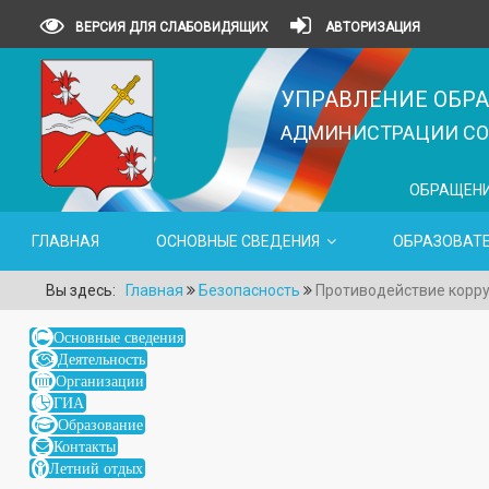
ВЕРСИЯ ДЛЯ СЛАБОВИДЯЩИХ
АВТОРИЗАЦИЯ
УПРАВЛЕНИЕ ОБР
АДМИНИСТРАЦИИ СОВ
ОБРАЩЕН
ГЛАВНАЯ
ОСНОВНЫЕ СВЕДЕНИЯ
ОБРАЗОВАТ
Вы здесь:
Главная
Безопасность
Противодействие корр
Основные сведения
Деятельность
Организации
ГИА
Образование
Контакты
Летний отдых