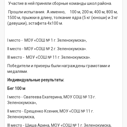
Участие в ней приняли сборные команды школ района.
Прошли испытания. А именно, 100 м, 200 м, 400 м, 800 м,
1500 м, прыжки в длину, толкание ядра (5 кг (юноши) и 3 кг
(девушки), эстафета 4x100 м.
I место - МОУ «СОШ № 1 г. Зеленокумска»,
II место - МОУ «СОШ № 2 г. Зеленокумска».
III место - МОУ «СОШ № 11 г. Зеленокумска».
Победители и призеры были награждены грамотами и
медалями.
Индивидуальные результаты:
Бег 100 м
I место - Сватеева Екатерина, МОУ СОШ № 13 г.
Зеленокумска»,
II место - Ерещенко Ксения, МОУ «СОШ № 11 г.
Зеленокумска,
III место - Шиша Арина, МОУ «СОШ № 1 г. Зеленокумска,