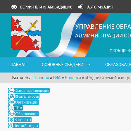
ВЕРСИЯ ДЛЯ СЛАБОВИДЯЩИХ
АВТОРИЗАЦИЯ
УПРАВЛЕНИЕ ОБР
АДМИНИСТРАЦИИ СОВ
ОБРАЩЕН
ГЛАВНАЯ
ОСНОВНЫЕ СВЕДЕНИЯ
ОБРАЗОВАТ
Вы здесь:
Главная
ГИА
Новости
«Родники семейных тра
Основные сведения
Деятельность
Организации
ГИА
Образование
Контакты
Летний отдых