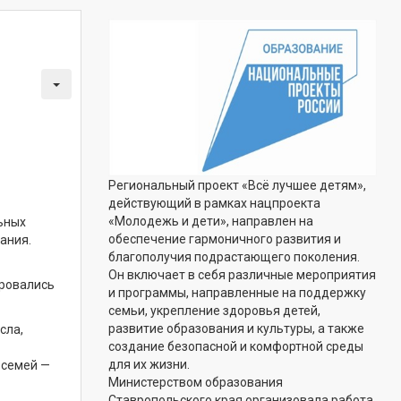
Региональный проект «Всё лучшее детям»,
действующий в рамках нацпроекта
«Молодежь и дети», направлен на
ьных
обеспечение гармоничного развития и
ания.
благополучия подрастающего поколения.
Он включает в себя различные мероприятия
ировались
и программы, направленные на поддержку
семьи, укрепление здоровья детей,
развитие образования и культуры, а также
сла,
создание безопасной и комфортной среды
ение.
для их жизни.
семей —
Министерством образования
Ставропольского края организовала работа