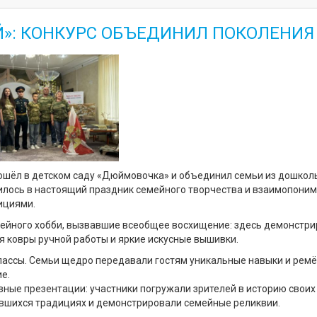
»: КОНКУРС ОБЪЕДИНИЛ ПОКОЛЕНИЯ
ошёл в детском саду «Дюймовочка» и объединил семьи из дошкол
лось в настоящий праздник семейного творчества и взаимопоним
ициями.
мейного хобби, вызвавшие всеобщее восхищение: здесь демонстр
я ковры ручной работы и яркие искусные вышивки.
лассы. Семьи щедро передавали гостям уникальные навыки и ремё
аваемые из поколения в покол
ации: участники погружали зрителей в историю своих 
вшихся традициях и демонстрировали семейные реликвии.