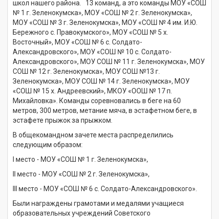
школ нашего района. 13 команд, а это команды МОУ «СОШ
№ 1 г. Зеленокумска», МОУ «СОШ № 2 г. Зеленокумска»,
МОУ «СОШ № 3 г. Зеленокумска», МОУ «СОШ № 4 им. И.Ю.
Бережного с. Правокумского», МОУ «СОШ № 5 х.
Восточный», МОУ «СОШ № 6 с. Солдато-
Александровского», МОУ «СОШ № 10 с. Солдато-
Александровского», МОУ СОШ № 11 г. Зеленокумска», МОУ
СОШ № 12 г. Зеленокумска», МОУ СОШ №13 г.
Зеленокумска», МОУ СОШ № 14 г. Зеленокумска», МОУ
«СОШ № 15 х. Андреевский», МКОУ «ООШ № 17 п.
Михайловка». Команды соревновались в беге на 60
метров, 300 метров, метание мяча, в эстафетном беге, в
эстафете прыжок за прыжком.
В общекомандном зачете места распределились
следующим образом:
I место - МОУ «СОШ № 1 г. Зеленокумска»,
II место - МОУ «СОШ № 2 г. Зеленокумска»,
III место - МОУ «СОШ № 6 с. Солдато-Александровского».
Были награждены грамотами и медалями учащиеся
образовательных учреждений Советского