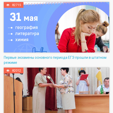
82715
Первые экзамены основного периода ЕГЭ прошли в штатном
режиме
82012