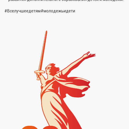
#Вселучшеедетям#молодежьидети