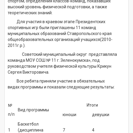
спортом; определения классов-команд, показавших
высокий уровень физической подготовки, а также
теоретических знаний.
Для участия в краевом этапе Президентских
спортивных игр были приглашены 11 команд
муниципальных образований Ставропольского края
общеобразовательных организаций учащихся(2010-
2011г.р.).
Советский муниципальный округ представляла
команда МОУ СОШ № 11 г. Зеленокумска», под
руководством учителя физической культуры Крикун
Сергея Викторовича.
Все ребята приняли участие в обязательных
видах программы и показали следующие результаты:
Итоги
№
Вид программы
п/п
юноши
девушки
Баскетбол
1
(дисциплина
7
4