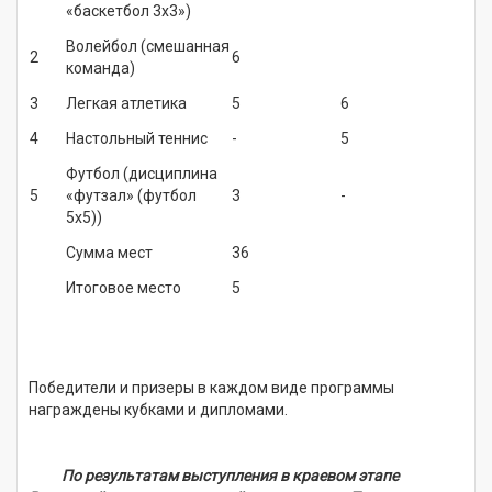
«баскетбол 3х3»)
Волейбол (смешанная
2
6
команда)
3
Легкая атлетика
5
6
4
Настольный теннис
-
5
Футбол (дисциплина
5
«футзал» (футбол
3
-
5х5))
Сумма мест
36
Итоговое место
5
Победители и призеры в каждом виде программы
награждены кубками и дипломами.
По результатам выступления в краевом этапе