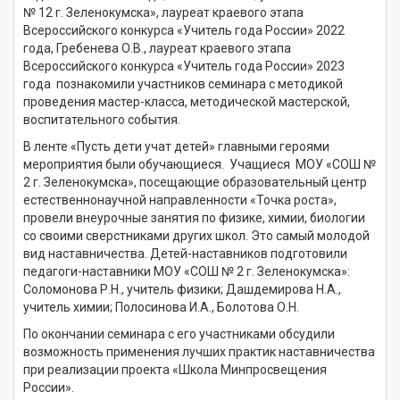
№ 12 г. Зеленокумска», лауреат краевого этапа
Всероссийского конкурса «Учитель года России» 2022
года, Гребенева О.В., лауреат краевого этапа
Всероссийского конкурса «Учитель года России» 2023
года познакомили участников семинара с методикой
проведения мастер-класса, методической мастерской,
воспитательного события.
В ленте «Пусть дети учат детей» главными героями
мероприятия были обучающиеся. Учащиеся МОУ «СОШ №
2 г. Зеленокумска», посещающие образовательный центр
естественнонаучной направленности «Точка роста»,
провели внеурочные занятия по физике, химии, биологии
со своими сверстниками других школ. Это самый молодой
вид наставничества. Детей-наставников подготовили
педагоги-наставники МОУ «СОШ № 2 г. Зеленокумска»:
Соломонова Р.Н., учитель физики; Дашдемирова Н.А.,
учитель химии; Полосинова И.А., Болотова О.Н.
По окончании семинара с его участниками обсудили
возможность применения лучших практик наставничества
при реализации проекта «Школа Минпросвещения
России».