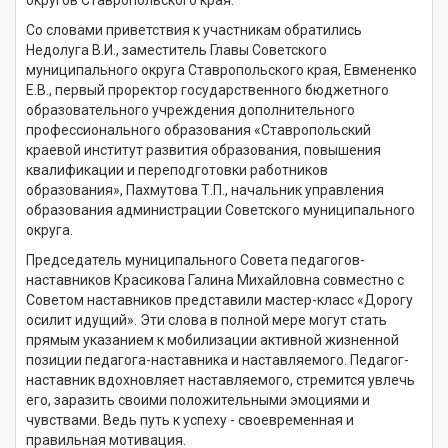
Со словами приветствия к участникам обратились
Недолуга В.И., заместитель Главы Советского
муниципального округа Ставропольского края, Евмененко
Е.В., первый проректор государственного бюджетного
образовательного учреждения дополнительного
профессионального образования «Ставропольский
краевой институт развития образования, повышения
квалификации и переподготовки работников
образования», Пахмутова Т.П., начальник управления
образования администрации Советского муниципального
округа.
Председатель муниципального Совета педагогов-
наставников Красикова Галина Михайловна совместно с
Советом наставников представили мастер-класс «Дорогу
осилит идущий». Эти слова в полной мере могут стать
прямым указанием к мобилизации активной жизненной
позиции педагога-наставника и наставляемого. Педагог-
наставник вдохновляет наставляемого, стремится увлечь
его, заразить своими положительными эмоциями и
чувствами. Ведь путь к успеху - своевременная и
правильная мотивация.