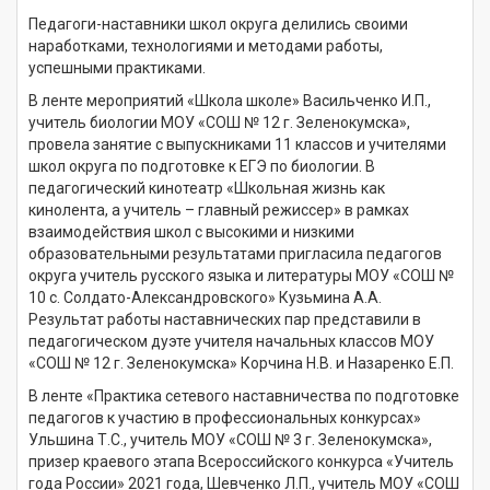
Педагоги-наставники школ округа делились своими
наработками, технологиями и методами работы,
успешными практиками.
В ленте мероприятий «Школа школе» Васильченко И.П.,
учитель биологии МОУ «СОШ № 12 г. Зеленокумска»,
провела занятие с выпускниками 11 классов и учителями
школ округа по подготовке к ЕГЭ по биологии. В
педагогический кинотеатр «Школьная жизнь как
кинолента, а учитель – главный режиссер» в рамках
взаимодействия школ с высокими и низкими
образовательными результатами пригласила педагогов
округа учитель русского языка и литературы МОУ «СОШ №
10 с. Солдато-Александровского» Кузьмина А.А.
Результат работы наставнических пар представили в
педагогическом дуэте учителя начальных классов МОУ
«СОШ № 12 г. Зеленокумска» Корчина Н.В. и Назаренко Е.П.
В ленте «Практика сетевого наставничества по подготовке
педагогов к участию в профессиональных конкурсах»
Ульшина Т.С., учитель МОУ «СОШ № 3 г. Зеленокумска»,
призер краевого этапа Всероссийского конкурса «Учитель
года России» 2021 года, Шевченко Л.П., учитель МОУ «СОШ