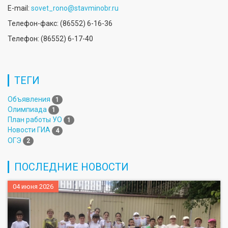
E-mail:
sovet_rono@stavminobr.ru
Телефон-факс: (86552) 6-16-36
Телефон: (86552) 6-17-40
ТЕГИ
Объявления
1
Олимпиада
1
План работы УО
1
Новости ГИА
4
ОГЭ
2
ПОСЛЕДНИЕ НОВОСТИ
04 июня 2026