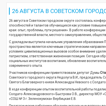
26 АВГУСТА В СОВЕТСКОМ ГОРО
26 августа в Советском городском округе состоялась конф
способностей и талантов обучающихся как условие повышен
края: опыт, проблемы, пути решения». В работе конференции
государственной власти, местного самоуправления, общест
С докладом выступила начальник управления образования Па
пространства является ключевым стратегическим направле
условиях цивилизационных вызовов особое внимание уделяе
патриотизм, ответственная жизненная позиция. Сегодня об
социальных институтов воспитания, обновление воспитател
современного опыта.
Участников конференции приветствовали депутат Думы
Ста
Советского городского округа Недолуга В.И., председатель С
Святого Благоверного князя Александра Невского с.Солдат
В ходе конференции опытом воспитательной работы поделил
Солдато-Александровского» Быстрова О.В., директор МОУ «С
«СОШ № 3 г. Зеленокумска» Вербицкая Е.В.
Педагогические работники обсудили актуальные вопросы вос