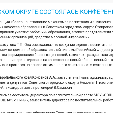
ДСКОМ ОКРУГЕ СОСТОЯЛАСЬ КОНФЕРЕ
еренция «Совершенствование механизмов воспитания и выявления
ия качества образования в Советском городском округе Ставропо
 приняли участие: работники образования, а также представители 
венных организаций, средства массовой информации.
хмутова Т.П.. Она рассказала, что создание единого воспитатель
нием современной образовательной системы Российской Федераци
тся формированию базовых ценностей, таких как: гражданская ид
разование ориентировано на качественно новый общественный ста
ьного процесса на основе оптимального сочетания отечественных 
вропольского края Крисанов А.А.
,
заместитель Главы администрац
овета депутатов Советского городского округа Немов В.П., настоя
о-Александровского протоиерей В.Самарин
ись заместитель директора по воспитательной работе МОУ «СОШ 
ОШ № 9 с. Нины», заместитель директора по воспитательной рабо
питания в системе образования Советского городского округа.