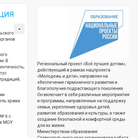
НЦИЯ
льского
органов
ного
и. В
Региональный проект «Всё лучшее детям»,
ентичность,
действующий в рамках нацпроекта
тус
«Молодежь и дети», направлен на
традиций,
обеспечение гармоничного развития и
благополучия подрастающего поколения.
ии
Он включает в себя различные мероприятия
тель храма
и программы, направленные на поддержку
семьи, укрепление здоровья детей,
развитие образования и культуры, а также
№ 6 с.
создание безопасной и комфортной среды
те МОУ
для их жизни.
Министерством образования
Ставропольского края организовала работа