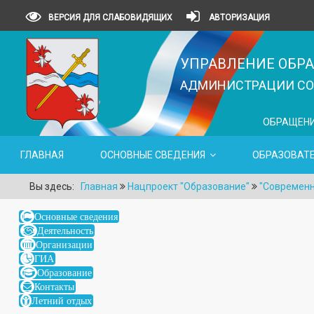
ВЕРСИЯ ДЛЯ СЛАБОВИДЯЩИХ
АВТОРИЗАЦИЯ
УПРАВЛЕНИЕ ОБР
АДМИНИСТРАЦИИ СОВ
ОБРАЩЕН
ГЛАВНАЯ
ОСНОВНЫЕ СВЕДЕНИЯ
ОБРАЗОВАТ
Вы здесь:
Главная
Нацпроект "Образование"
"Современн
Основные сведения
Деятельность
Организации
ГИА
Образование
Контакты
Летний отдых