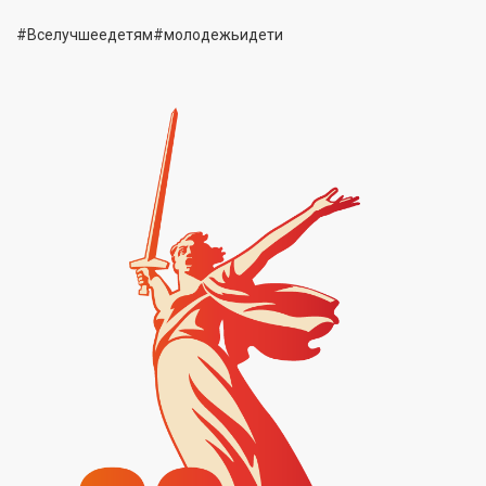
#Вселучшеедетям#молодежьидети