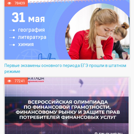
78409
Первые экзамены основного периода ЕГЭ прошли в штатном
режиме
77241