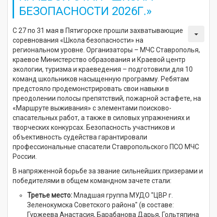
БЕЗОПАСНОСТИ 2026Г.»
С 27 по 31 мая в Пятигорске прошли захватывающие
соревнования «Школа безопасности» на
региональном уровне. Организаторы – МЧС Ставрополья,
краевое Министерство образования и Краевой центр
экологии, туризма и краеведения – подготовили для 10
команд школьников насыщенную программу. Ребятам
предстояло продемонстрировать свои навыки в
преодолении полосы препятствий, пожарной эстафете, на
«Маршруте выживания» с элементами поисково-
спасательных работ, а также в силовых упражнениях и
творческих конкурсах. Безопасность участников и
объективность судейства гарантировали
профессиональные спасатели Ставропольского ПСО МЧС
России.
В напряженной борьбе за звание сильнейших призерами и
победителями в общем командном зачете стали:
Третье место:
Младшая группа МУДО "ЦВР г.
Зеленокумска Советского района" (в составе:
Гуржеева Анастасия, Барабанова Дарья, Гольтяпина