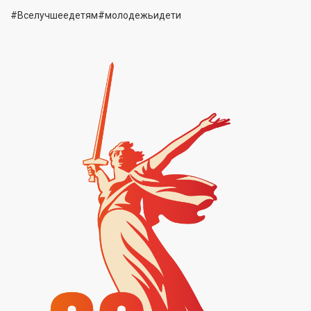
#Вселучшеедетям#молодежьидети